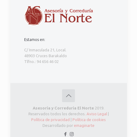
Estamos en:
C/ Inmaculada 21, Local.
48903 Cruces Barakaldo
Tlfno.: 94 656 46 02
Asesoría y Correduría El Norte
2019.
Reservados todos los derechos.
Aviso Legal
|
Política de privacidad
|
Política de cookies
Desarrollado por
emaginarte