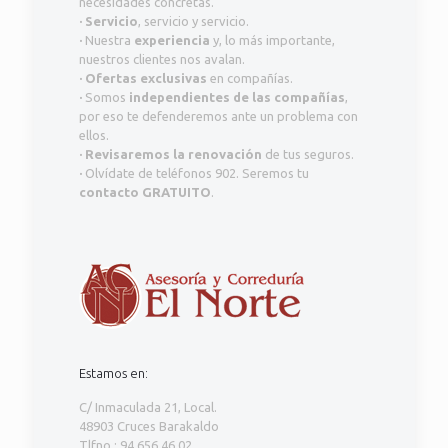
necesidades concretas.
·
Servicio
, servicio y servicio.
·
Nuestra
experiencia
y, lo más importante,
nuestros clientes nos avalan.
·
Ofertas exclusivas
en compañías.
·
Somos
independientes de las compañías
,
por eso te defenderemos ante un problema con
ellos.
·
Revisaremos la renovación
de tus seguros.
·
Olvídate de teléfonos 902. Seremos tu
contacto GRATUITO
.
Estamos en:
C/ Inmaculada 21, Local.
48903 Cruces Barakaldo
Tlfno.: 94 656 46 02